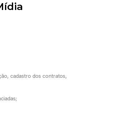
Mídia
ção, cadastro dos contratos,
nciadas;