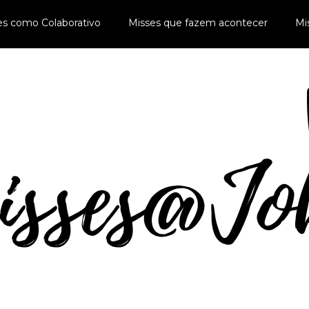
es como Colaborativo
Misses que fazem acontecer
Mi