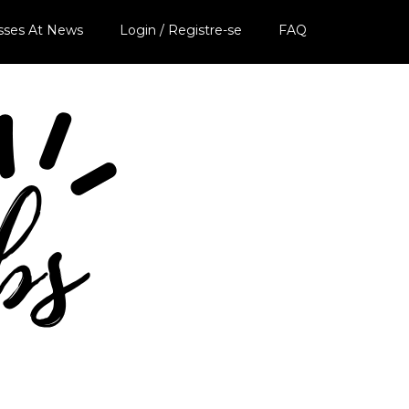
sses At News
Login / Registre-se
FAQ