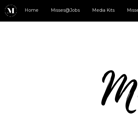
Home
Misses@Jobs
Media Kits
Miss