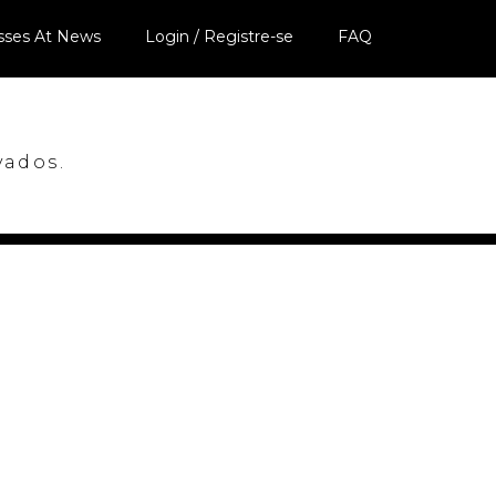
sses At News
Login / Registre-se
FAQ
vados.