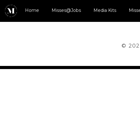
Home
Misses@Jobs
Media Kits
Miss
© 202