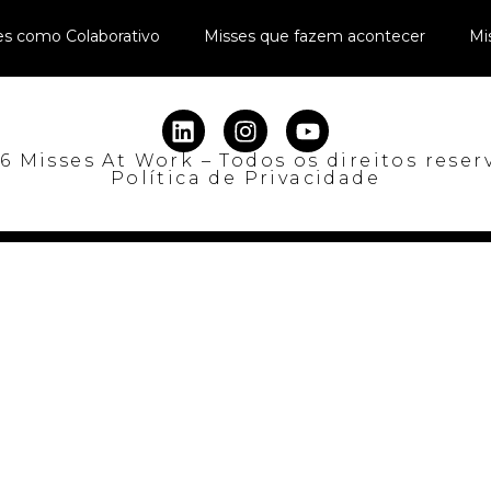
es como Colaborativo
Misses que fazem acontecer
Mi
6 Misses At Work – Todos os direitos reser
Política de Privacidade