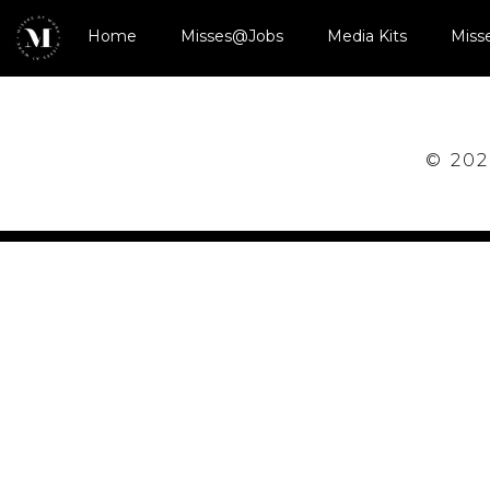
Home
Misses@Jobs
Media Kits
Miss
© 202