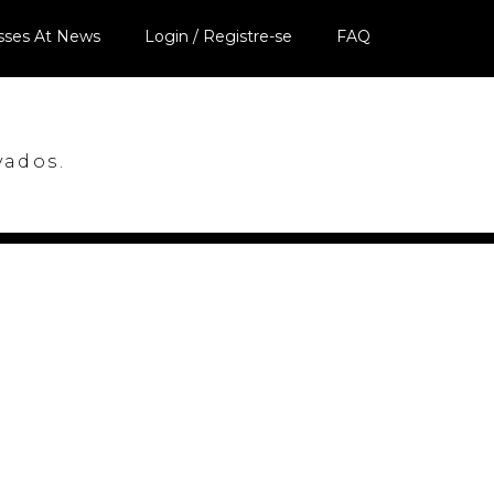
sses At News
Login / Registre-se
FAQ
vados.