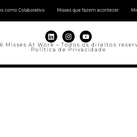
es como Colaborativo
Misses que fazem acontecer
Mi
6 Misses At Work – Todos os direitos reser
Política de Privacidade