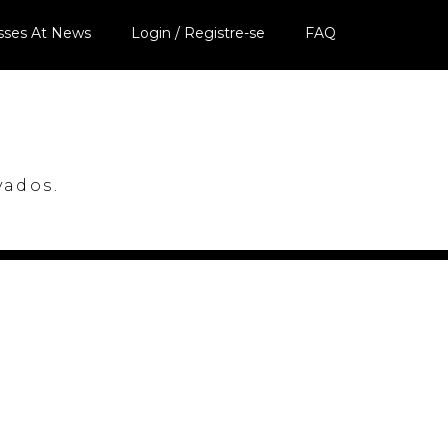
sses At News
Login / Registre-se
FAQ
vados.