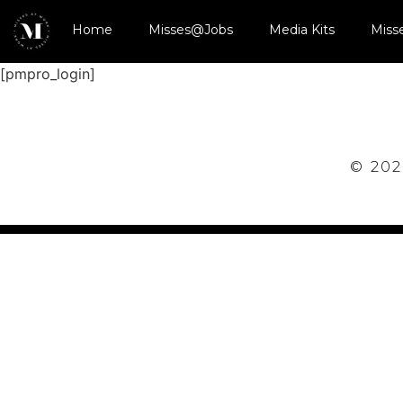
Home
Misses@Jobs
Media Kits
Miss
[pmpro_login]
© 202