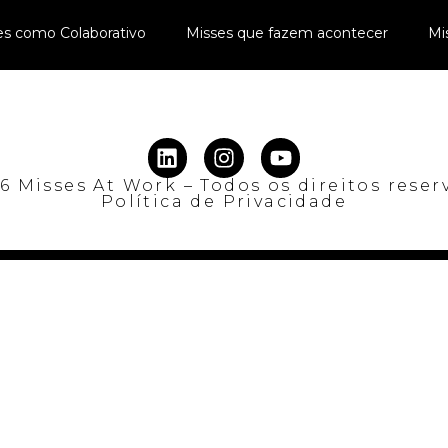
es como Colaborativo
Misses que fazem acontecer
Mi
6 Misses At Work – Todos os direitos reser
Política de Privacidade